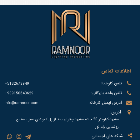
اطلاعات تماس
تلفن کارخانه:
5132673949+
تلفن واحد بازرگانی:
989150543629+
آدرس ایمیل کارخانه:
info@ramnoor.com
آدرس:
مشهد-کیلومتر 20 جاده مشهد چناران بعد از پل کمربندی سبز - صنایع
روشنایی رام نور
شبکه های اجتماعی :